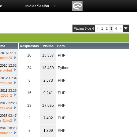
e
Iniciar Sesión
Página 3 de 4
<
1
2
3
4
>
ema
Respuestas
Visitas
Foro
/2016
09:11
10
15.337
PHP
iopato23
/2010
12:52
24
13.439
Python
erokilled
/2012
11:34
8
2.573
PHP
ffenSuse
/2011
23:29
16
9.241
PHP
_2003_2
/2012
22:23
13
17.595
PHP
e930494
/2015
03:47
2
7.492
PHP
or
Ecko2
/2010
10:28
8
1.309
PHP
orubio77