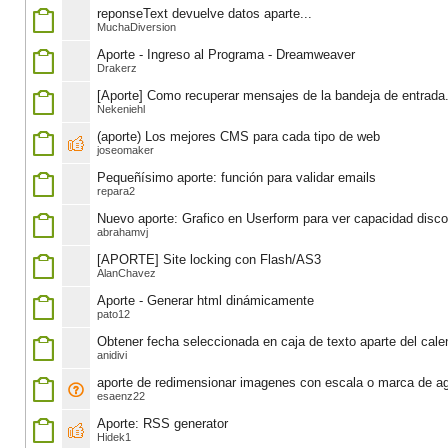
reponseText devuelve datos aparte...
MuchaDiversion
Aporte - Ingreso al Programa - Dreamweaver
Drakerz
[Aporte] Como recuperar mensajes de la bandeja de entrada
Nekeniehl
(aporte) Los mejores CMS para cada tipo de web
joseomaker
Pequeñísimo aporte: función para validar emails
repara2
Nuevo aporte: Grafico en Userform para ver capacidad disc
abrahamvj
[APORTE] Site locking con Flash/AS3
AlanChavez
Aporte - Generar html dinámicamente
pato12
Obtener fecha seleccionada en caja de texto aparte del cale
anidivi
aporte de redimensionar imagenes con escala o marca de a
esaenz22
Aporte: RSS generator
Hidek1