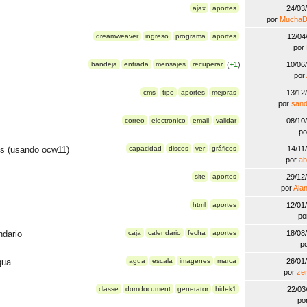
ajax
aportes
24/03
por
MuchaDi
dreamweaver
ingreso
programa
aportes
12/04
por
.
bandeja
entrada
mensajes
recuperar
(
+1
)
10/06
por
cms
tipo
aportes
mejoras
13/12
por
sand
correo
electronico
email
validar
08/10
p
os (usando ocw11)
capacidad
discos
ver
gráficos
14/11
por
ab
site
aportes
29/12
por
Ala
html
aportes
12/01
po
ndario
caja
calendario
fecha
aportes
18/08
p
gua
agua
escala
imagenes
marca
26/01
por
ze
classe
domdocument
generator
hidek1
22/03
po