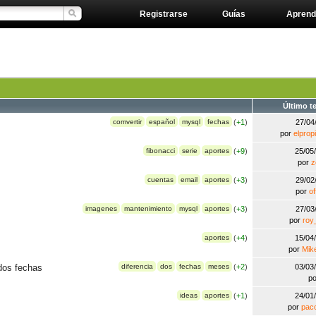
Registrarse
Guías
Aprend
Último t
comvertir
español
mysql
fechas
(
+1
)
27/04
por
elprop
fibonacci
serie
aportes
(
+9
)
25/05
por
z
cuentas
email
aportes
(
+3
)
29/02
por
o
imagenes
mantenimiento
mysql
aportes
(
+3
)
27/03
por
roy
aportes
(
+4
)
15/04
por
Mik
dos fechas
diferencia
dos
fechas
meses
(
+2
)
03/03
p
ideas
aportes
(
+1
)
24/01
por
pac