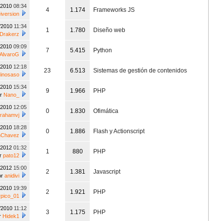
/2010
08:34
4
1.174
Frameworks JS
version
/2010
11:34
1
1.780
Diseño web
Drakerz
/2010
09:09
7
5.415
Python
AlvaroG
/2010
12:18
23
6.513
Sistemas de gestión de contenidos
inosaso
/2010
15:34
9
1.966
PHP
or
Nano_
/2010
12:05
0
1.830
Ofimática
rahamvj
/2010
18:28
0
1.886
Flash y Actionscript
nChavez
/2012
01:32
1
880
PHP
r
pato12
/2012
15:00
2
1.381
Javascript
or
anidivi
/2010
19:39
2
1.921
PHP
rpico_01
/2010
11:12
3
1.175
PHP
r
Hidek1