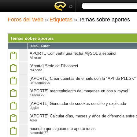
Foros del Web
»
Etiquetas
» Temas sobre aportes
Temas sobre aportes
Tema / Autor
APORTE Comvertir una fecha MySQL a español
Alheran
[Aporte] Serie de Fibonacci
razpeitia
[APORTE] Crear cuentas de emails con la "API de PLESK"
rompeguesos
[APORTE] mantenimiento de imagenes en php y mysql
esaenz22
[APORTE] Generador de sudokus sencillo y explicado
dggluz
[APORTE] Calcular días, meses y años de diferencia entre 
Adler
necesito que alguien me aporte ideas
pacorubio77