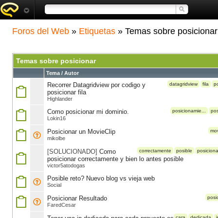
Foros del Web
»
Etiquetas
» Temas sobre posicionar
Temas sobre posicionar
Tema / Autor
Recorrer Datagridview por codigo y
datagridview
fila
p
posicionar fila
Highlander
Como posicionar mi dominio.
posicionamie...
pos
Lokin16
Posicionar un MovieClip
mov
mikolbe
[SOLUCIONADO]
Como
correctamente
posible
posiciona
posicionar correctamente y bien lo antes posible
victor5atodogas
Posible reto? Nuevo blog vs vieja web
Social
Posicionar Resultado
posi
FaredCesar
cara
dedicada
i