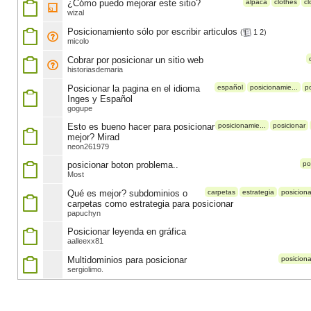
¿Cómo puedo mejorar este sitio?
alpaca
clothes
cl
wizal
Posicionamiento sólo por escribir articulos
(
1
2
)
micolo
Cobrar por posicionar un sitio web
historiasdemaria
Posicionar la pagina en el idioma
español
posicionamie...
p
Inges y Español
gogupe
Esto es bueno hacer para posicionar
posicionamie...
posicionar
mejor? Mirad
neon261979
posicionar boton problema..
po
Most
Qué es mejor? subdominios o
carpetas
estrategia
posiciona
carpetas como estrategia para posicionar
papuchyn
Posicionar leyenda en gráfica
aalleexx81
Multidominios para posicionar
posiciona
sergiolimo.