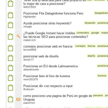
Tener una ip dedicada para cada proyecto es
lo mejor de cara a posicionar?
MASTERX
Posicionar Fila Datagridview funciona Pero
datagridvie
Highlander
Ayuda posicionar otras keywords?
keywords
posiciona
meagle
¿Puede Google Instant hacer inútiles
contenidos
google
instan
las técnicas SEO para posicionar contenidos?
mabel-rich
consejos posicionar web en francia
consejos
francia
posiciona
ferranWEB
posicionar web de diseño
diseño
posiciona
destor77
Posicionar en EU desde Latinoamerica
posiciona
datasitesweb
Posicionar bien el foro de kunena
kunena
neon261979
Posicionar div con respecto a input
Brahyam
como posiciono una pagina de Perú en google de
peruana
po
Uruguay
papuchyn