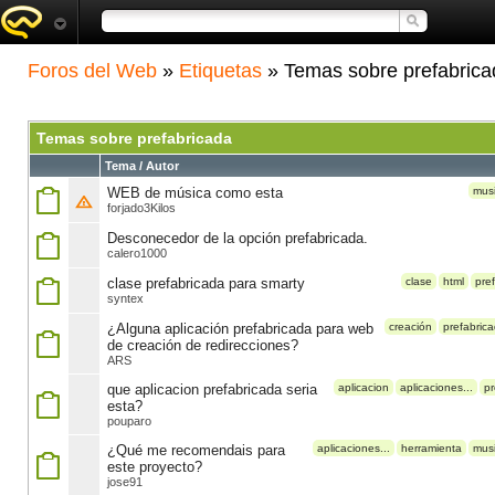
Foros del Web
»
Etiquetas
» Temas sobre prefabrica
Temas sobre prefabricada
Tema / Autor
WEB de música como esta
mus
forjado3Kilos
Desconecedor de la opción prefabricada.
calero1000
clase prefabricada para smarty
clase
html
pre
syntex
¿Alguna aplicación prefabricada para web
creación
prefabric
de creación de redirecciones?
ARS
que aplicacion prefabricada seria
aplicacion
aplicaciones...
pr
esta?
pouparo
¿Qué me recomendais para
aplicaciones...
herramienta
mus
este proyecto?
jose91