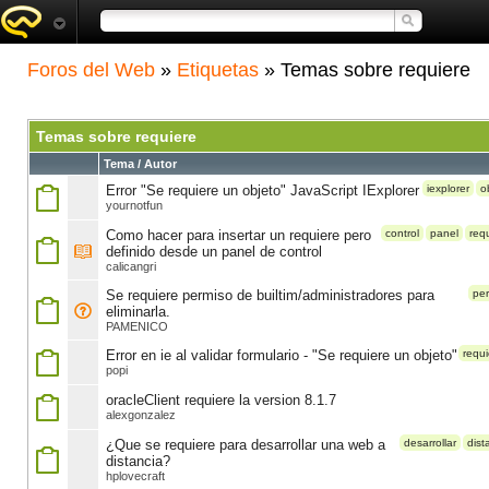
Foros del Web
»
Etiquetas
» Temas sobre requiere
Temas sobre requiere
Tema / Autor
Error "Se requiere un objeto" JavaScript IExplorer
iexplorer
o
yournotfun
Como hacer para insertar un requiere pero
control
panel
req
definido desde un panel de control
calicangri
Se requiere permiso de builtim/administradores para
pe
eliminarla.
PAMENICO
Error en ie al validar formulario - "Se requiere un objeto"
requi
popi
oracleClient requiere la version 8.1.7
alexgonzalez
¿Que se requiere para desarrollar una web a
desarrollar
dist
distancia?
hplovecraft