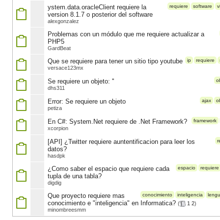
ystem.data.oracleClient requiere la
requiere
software
v
version 8.1.7 o posterior del software
alexgonzalez
Problemas con un módulo que me requiere actualizar a
PHP5
GardBeat
Que se requiere para tener un sitio tipo youtube
ip
requiere
versace123mx
Se requiere un objeto: ''
o
dhs311
Error: Se requiere un objeto
ajax
o
petiza
En C#: System.Net requiere de .Net Framework?
framework
xcorpion
[API] ¿Twitter requiere auntentificacion para leer los
r
datos?
hasdpk
¿Como saber el espacio que requiere cada
espacio
requiere
tupla de una tabla?
digdig
Que proyecto requiere mas
conocimiento
inteligencia
lengu
conocimiento e "inteligencia" en Informatica?
(
1
2
)
minombreesmm