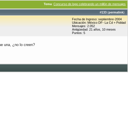
Tema
:
Concurso de logo celebrando un millón de mensajes
#
133
(
permalink
)
Fecha de Ingreso: septiembre-2004
Ubicación: México DF- La Cd + Poblad
Mensajes: 2.052
Antigüedad: 21 años, 10 meses
Puntos: 5
ue una, ¿no lo creen?