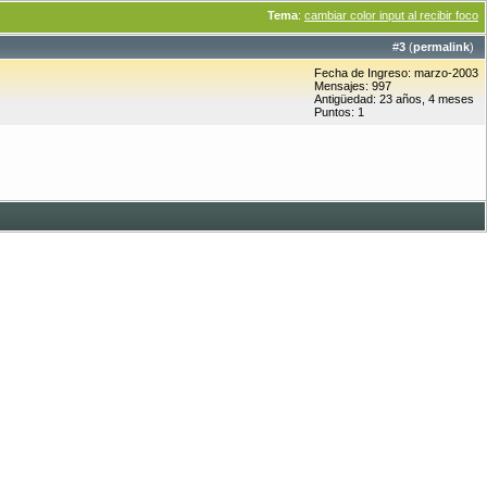
Tema
:
cambiar color input al recibir foco
#
3
(
permalink
)
Fecha de Ingreso: marzo-2003
Mensajes: 997
Antigüedad: 23 años, 4 meses
Puntos: 1