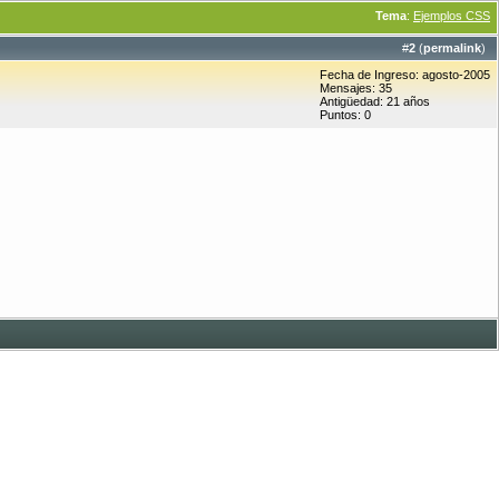
Tema
:
Ejemplos CSS
#
2
(
permalink
)
Fecha de Ingreso: agosto-2005
Mensajes: 35
Antigüedad: 21 años
Puntos: 0