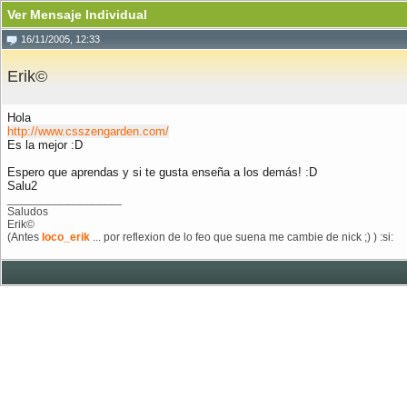
Ver Mensaje Individual
16/11/2005, 12:33
Erik©
Hola
http://www.csszengarden.com/
Es la mejor :D
Espero que aprendas y si te gusta enseña a los demás! :D
Salu2
__________________
Saludos
Erik©
(Antes
loco_erik
... por reflexion de lo feo que suena me cambie de nick ;) ) :si: