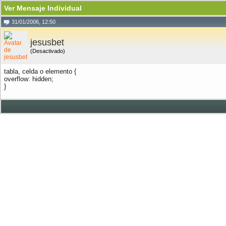
Ver Mensaje Individual
31/01/2006, 12:50
jesusbet
(Desactivado)
tabla, celda o elemento {
overflow: hidden;
}