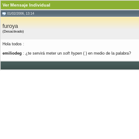
Ver Mensaje Individual
01/02/2006, 13:14
furoya
(Desactivado)
Hola todos :
emiliodeg
: ¿te servirá meter un
soft hypen
(
) en medio de la palabra?