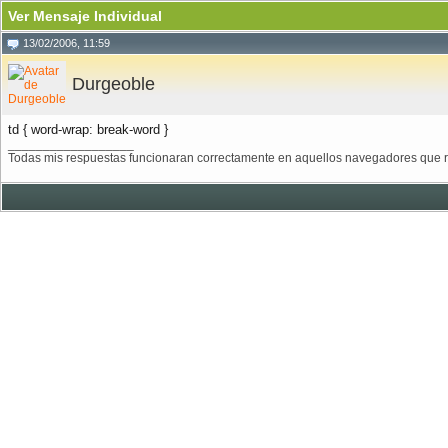
Ver Mensaje Individual
13/02/2006, 11:59
Durgeoble
td { word-wrap: break-word }
__________________
Todas mis respuestas funcionaran correctamente en aquellos navegadores que r