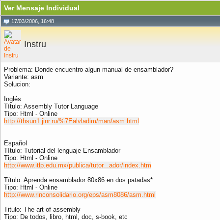
Ver Mensaje Individual
17/03/2006, 16:48
Instru
Problema: Donde encuentro algun manual de ensamblador?
Variante: asm
Solucion:
Inglés
Título: Assembly Tutor Language
Tipo: Html - Online
http://thsun1.jinr.ru/%7Ealvladim/man/asm.html
Español
Título: Tutorial del lenguaje Ensamblador
Tipo: Html - Online
http://www.itlp.edu.mx/publica/tutor...ador/index.htm
Título: Aprenda ensamblador 80x86 en dos patadas*
Tipo: Html - Online
http://www.rinconsolidario.org/eps/asm8086/asm.html
Titulo: The art of assembly
Tipo: De todos, libro, html, doc, s-book, etc