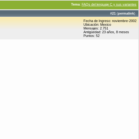
Tema
:
FAQs del lenguaje C y sus variantes
#
21
(
permalink
)
Fecha de Ingreso: noviembre-2002
Ubicación: Mexico
Mensajes: 2.751
Antigüedad: 23 años, 8 meses
Puntos: 52