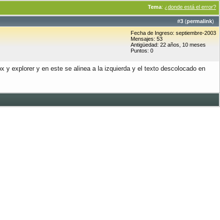
Tema
:
¿donde está el error?
#
3
(
permalink
)
Fecha de Ingreso: septiembre-2003
Mensajes: 53
Antigüedad: 22 años, 10 meses
Puntos: 0
 y explorer y en este se alinea a la izquierda y el texto descolocado en