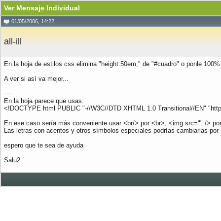
Ver Mensaje Individual
01/05/2006, 14:22
all-ill
En la hoja de estilos css elimina "height:50em;" de "#cuadro" o ponle 100%
A ver si así va mejor...
----
En la hoja parece que usas:
<!DOCTYPE html PUBLIC "-//W3C//DTD XHTML 1.0 Transitional//EN" "http:/
En ese caso sería más conveniente usar <br/> por <br>, <img src="" /> po
Las letras con acentos y otros símbolos especiales podrías cambiarlas por
espero que te sea de ayuda
Salu2