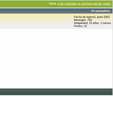
Tema
:
el div contenido se sale fuera del div cuadro
#
4
(
permalink
)
Fecha de Ingreso: junio-2002
Mensajes: 750
Antigüedad: 24 años, 2 meses
Puntos: 22