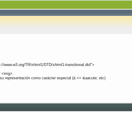
/www.w3.org/TR/xhtml1/DTD/xhtml1-transitional.dtd">
r <img>.
 su representación como carácter especial (á >> &aacute; etc)