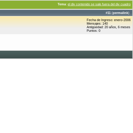
Tema
:
el div contenido se sale fuera del div cuadro
#
11
(
permalink
)
Fecha de Ingreso: enero-2006
Mensajes: 140
Antigüedad: 20 años, 6 meses
Puntos: 0