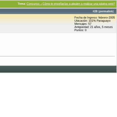
Tema
:
Concurso: ¿Cómo le enseñarías a alguien a realizar una página web?
#
28
(
permalink
)
Fecha de Ingreso: febrero-2005
Ubicación: 101% Paraguayo
Mensajes: 57
Antigüedad: 21 años, 5 meses
Puntos: 0