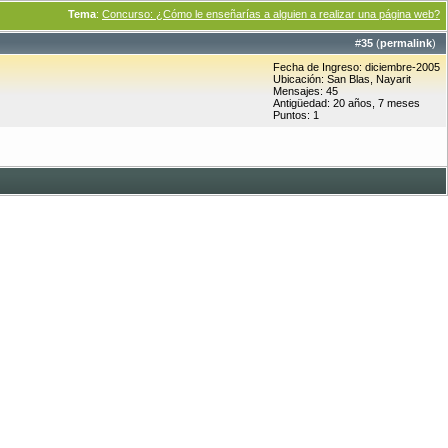
Tema
:
Concurso: ¿Cómo le enseñarías a alguien a realizar una página web?
#
35
(
permalink
)
Fecha de Ingreso: diciembre-2005
Ubicación: San Blas, Nayarit
Mensajes: 45
Antigüedad: 20 años, 7 meses
Puntos: 1