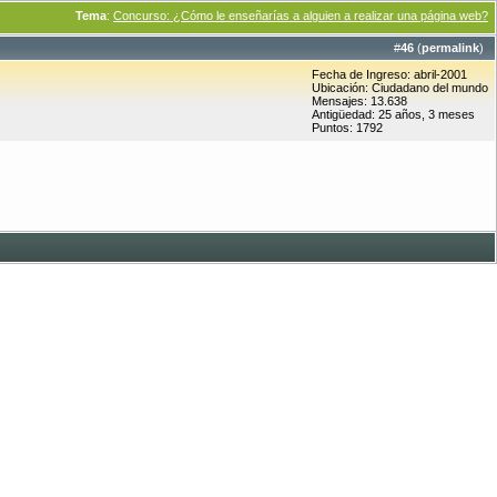
Tema
:
Concurso: ¿Cómo le enseñarías a alguien a realizar una página web?
#
46
(
permalink
)
Fecha de Ingreso: abril-2001
Ubicación: Ciudadano del mundo
Mensajes: 13.638
Antigüedad: 25 años, 3 meses
Puntos: 1792