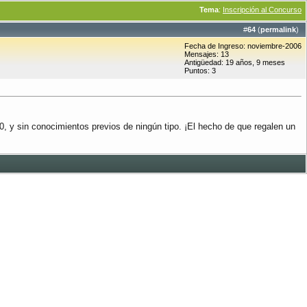
Tema
:
Inscripción al Concurso
#
64
(
permalink
)
Fecha de Ingreso: noviembre-2006
Mensajes: 13
Antigüedad: 19 años, 9 meses
Puntos: 3
0, y sin conocimientos previos de ningún tipo. ¡El hecho de que regalen un