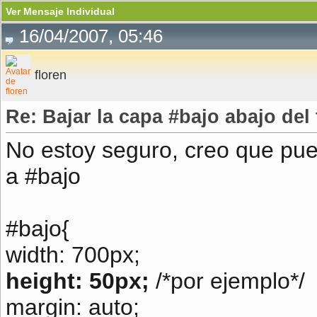
Ver Mensaje Individual
16/04/2007, 05:46
floren
Re: Bajar la capa #bajo abajo del
No estoy seguro, creo que pue
a #bajo
#bajo{
width: 700px;
height: 50px;
/*por ejemplo*/
margin: auto;