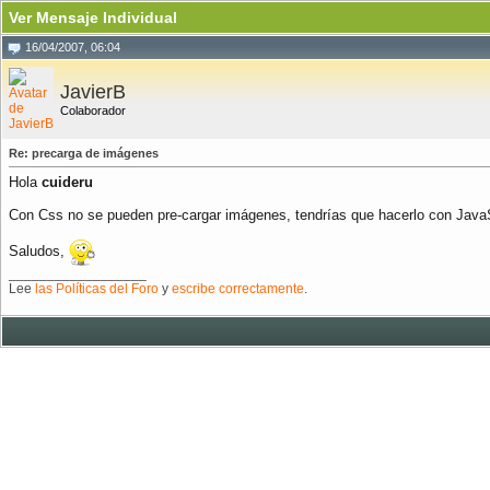
Ver Mensaje Individual
16/04/2007, 06:04
JavierB
Colaborador
Re: precarga de imágenes
Hola
cuideru
Con Css no se pueden pre-cargar imágenes, tendrías que hacerlo con JavaS
Saludos,
__________________
Lee
las Políticas del Foro
y
escribe correctamente
.