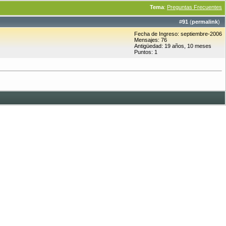
Tema
:
Preguntas Frecuentes
#
91
(
permalink
)
Fecha de Ingreso: septiembre-2006
Mensajes: 76
Antigüedad: 19 años, 10 meses
Puntos: 1