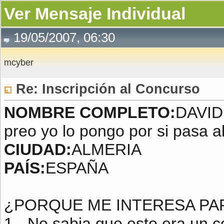
Ver Mensaje Individual
19/05/2007, 06:30
mcyber
Re: Inscripción al Concurso
NOMBRE COMPLETO:
DAVID 
preo yo lo pongo por si pasa a
CIUDAD:
ALMERIA
PAÍS:
ESPAÑA
¿PORQUE ME INTERESA PA
1.- No sabia que esto era un c