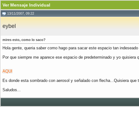
Ver Mensaje Individual
13/11/2007, 09:22
eybel
mires esto, como lo saco?
Hola gente, queria saber como hago para sacar este espacio tan indeseado p
Por que siempre me aparece ese espacio de predeterminado y yo quisiera q
AQUI
Es donde esta sombrado con aerosol y señalado con flecha...Quisiera que 
Saludos...