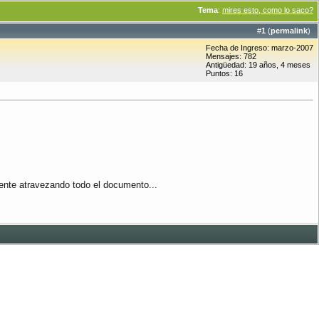
Tema
:
mires esto, como lo saco?
#
1
(
permalink
)
Fecha de Ingreso: marzo-2007
Mensajes: 782
Antigüedad: 19 años, 4 meses
Puntos: 16
ente atravezando todo el documento...