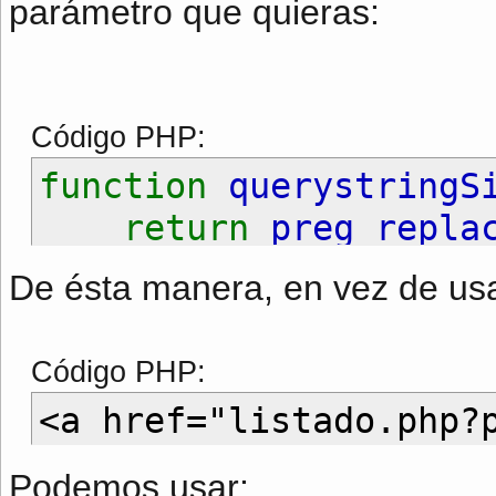
parámetro que quieras:
Código PHP:
function
querystringS
return
preg_repla
}
De ésta manera, en vez de usa
Código PHP:
<a href="listado.php?
Podemos usar: