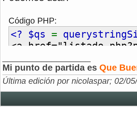
Código PHP:
<? $qs
=
querystringS
<a href="listado.php?
__________________
Mi punto de partida es
Que Bue
Última edición por nicolaspar; 02/0