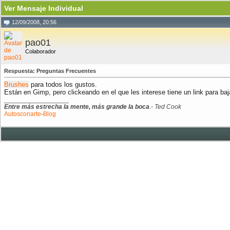
Ver Mensaje Individual
12/09/2008, 20:56
pao01
Colaborador
Respuesta: Preguntas Frecuentes
Brushes
para todos los gustos.
Están en Gimp, pero clickeando en el que les interese tiene un link para baj
__________________
Entre más estrecha la mente, más grande la boca
.- Ted Cook
Autosconarte
-
Blog