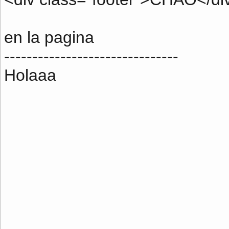
en la pagina
-------------------------------
Holaaa