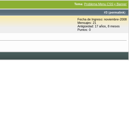
Tema
:
Problema Menu CSS y Banner
#
3
(
permalink
)
Fecha de Ingreso: noviembre-2008
Mensajes: 21
Antigüedad: 17 años, 8 meses
Puntos: 0