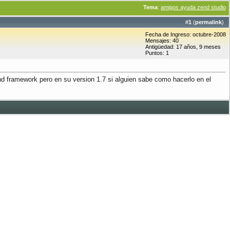
Tema
:
amigos ayuda zend studio
#
1
(
permalink
)
Fecha de Ingreso: octubre-2008
Mensajes: 40
Antigüedad: 17 años, 9 meses
Puntos: 1
d framework pero en su version 1.7 si alguien sabe como hacerlo en el