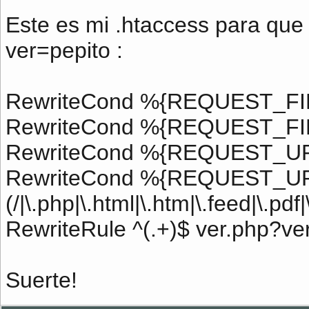
Este es mi .htaccess para que 
ver=pepito :
RewriteCond %{REQUEST_FIL
RewriteCond %{REQUEST_FI
RewriteCond %{REQUEST_URI}
RewriteCond %{REQUEST_UR
(/|\.php|\.html|\.htm|\.feed|\.pdf|
RewriteRule ^(.+)$ ver.php?ve
Suerte!