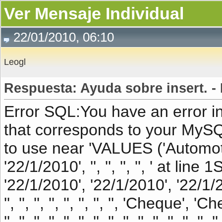
Ver Mensaje Individual
22/01/2010, 06:10
Leogl
Respuesta: Ayuda sobre insert. -
Error SQL:You have an error i
that corresponds to your MySQL
to use near 'VALUES ('Automotor
'22/1/2010', '', '', '', '', ' at l
'22/1/2010', '22/1/2010', '22/1/2010', 
'', '', '', '', '', '', '', '', 'Cheque', 'Che
'', '', '', '', '', '', '', '', '', '', '', '', '', '', ''