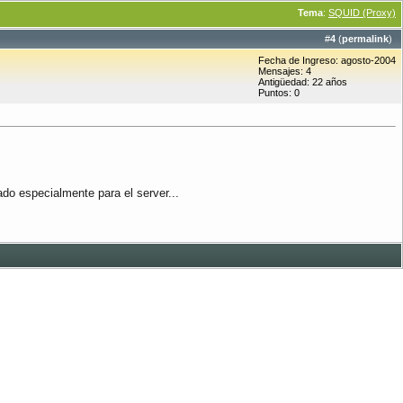
Tema
:
SQUID (Proxy)
#
4
(
permalink
)
Fecha de Ingreso: agosto-2004
Mensajes: 4
Antigüedad: 22 años
Puntos: 0
ado especialmente para el server...