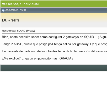
Ver Mensaje Individual
01/02/2010, 09:37
DuRh4m
Respuesta: SQUID (Proxy)
Bien, ahora necesito saber como configurar 2 gateways en SQUID... ¿Alguie
Tengo 2 ADSL, quiero que pcsgrupo1 tenga salida por gateway 1 y que pcsg
En pasarela de cada uno de los clientes le he dicho la dirección del servido
¿Me explico? Enga un empujoncito más¡ GRACIAS¡¡¡