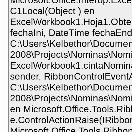
Microsoft.Office.Interop.Ex
C1Local(Object ) en
ExcelWorkbook1.Hoja1.Obt
fechaIni, DateTime fechaEnd
C:\Users\Kelbethor\Document
2008\Projects\Nominas\Nomi
ExcelWorkbook1.cintaNomin
sender, RibbonControlEventA
C:\Users\Kelbethor\Document
2008\Projects\Nominas\Nomi
en Microsoft.Office.Tools.R
e.ControlActionRaise(IRibbon
Microsoft.Office.Tools.Ribb