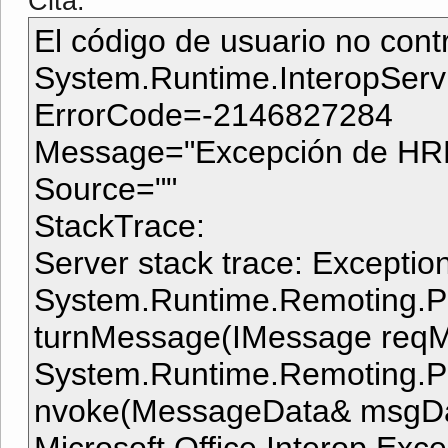
Cita:
El código de usuario no cont
System.Runtime.InteropSer
ErrorCode=-2146827284
Message="Excepción de HR
Source=""
StackTrace:
Server stack trace: Exception
System.Runtime.Remoting.P
turnMessage(IMessage reqM
System.Runtime.Remoting.Pr
nvoke(MessageData& msgDat