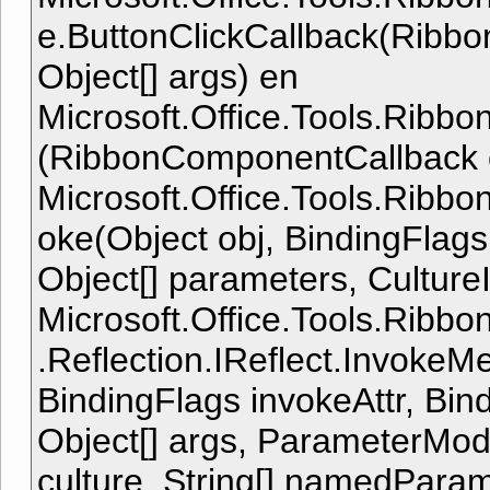
e.ButtonClickCallback(Rib
Object[] args) en
Microsoft.Office.Tools.Ribb
(RibbonComponentCallback ca
Microsoft.Office.Tools.Ribb
oke(Object obj, BindingFlags 
Object[] parameters, CultureI
Microsoft.Office.Tools.Rib
.Reflection.IReflect.Invoke
BindingFlags invokeAttr, Bind
Object[] args, ParameterModif
culture, String[] namedPara