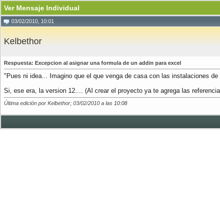
Ver Mensaje Individual
03/02/2010, 10:01
Kelbethor
Respuesta: Excepcion al asignar una formula de un addin para excel
"Pues ni idea... Imagino que el que venga de casa con las instalaciones de c
Si, ese era, la version 12.... (Al crear el proyecto ya te agrega las referenci
Última edición por Kelbethor; 03/02/2010 a las
10:08