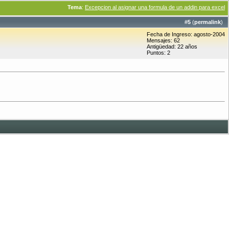
Tema
:
Excepcion al asignar una formula de un addin para excel
#
5
(
permalink
)
Fecha de Ingreso: agosto-2004
Mensajes: 62
Antigüedad: 22 años
Puntos: 2