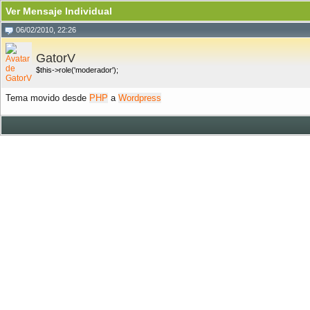
Ver Mensaje Individual
06/02/2010, 22:26
GatorV
$this->role('moderador');
Tema movido desde
PHP
a
Wordpress