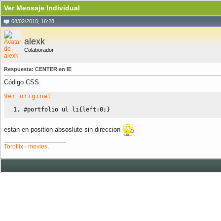
Ver Mensaje Individual
08/02/2010, 16:28
alexk
Colaborador
Respuesta: CENTER en IE
Código CSS:
Ver original
#portfolio
 ul li
{
left
:
0
;
}
estan en position absoslute sin direccion
__________________
Toroflix - movies
.