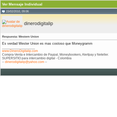
Ver Mensaje Individual
15/02/2010, 09:06
dinerodigitalip
Respuesta: Western Union
Es verdad Wester Union es mas costoso que Moneygramm
__________________
www.DineroDigitalip.com
Compra-Venta e Intercambio de Paypal, Moneybookers, Alertpay y Neteller.
SUPERSITIO para intercambio digital - Colombia
--
dinerodigitalip@yahoo.com
--