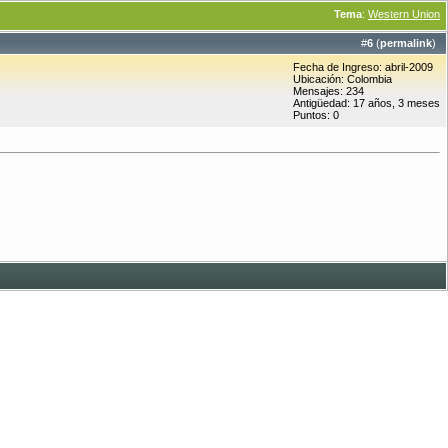
Tema
:
Western Union
#
6
(
permalink
)
Fecha de Ingreso: abril-2009
Ubicación: Colombia
Mensajes: 234
Antigüedad: 17 años, 3 meses
Puntos: 0