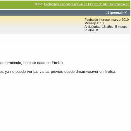
Tema
:
Problemas con vista previa en Firefox desde Dreamweaver
#
1
(
permalink
)
Fecha de Ingreso: marzo-2010
Mensajes: 10
Antigüedad: 16 años, 5 meses
Puntos: 0
determinado, en este caso es Firefox.
es ya no puedo ver las vistas previas desde dreamweaver en firefox.