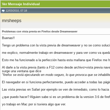
Ver Mensaje Individual
12/03/2010, 07:18
mrsheeps
Problemas con vista previa en Firefox desde Dreamweaver
Buenas!!
Tengo un problema con la vista previa de dreamweaver y no se como soluci
me explico, normalmente trabajo en dreamweaver y para ver como va quedand
Esto me ha funcionado a la perfección hasta esta mañana que Firefox me ha
Al darle a la vista previa (tanto a F12 como desde archivo>vista previa na
surge una ventana que dice
"firefox se está ejecutando en modo seguro, lo que provoca que se inhabil
El navegador en si funciona perfectamente, puedo acceder a todas las pág
Las vista previas en Safari por ejemplo se ven de inmediato, como lo hacia f
¿que puedo hacer? Alguien sabe si es un problema de la version 3.6 de fir
yo trabajo en Mac por si tuviera algo que ver.