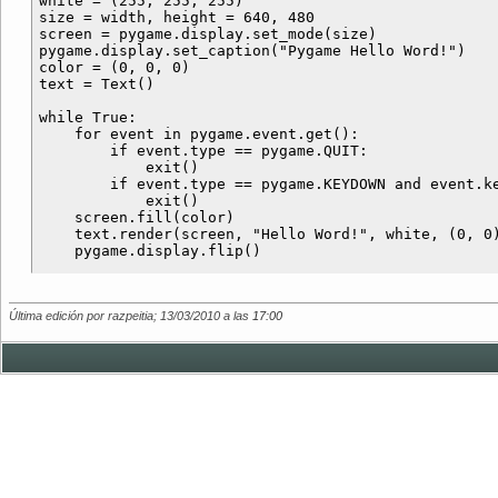
white = (255, 255, 255)

size = width, height = 640, 480

screen = pygame.display.set_mode(size)

pygame.display.set_caption("Pygame Hello Word!")

color = (0, 0, 0)

text = Text()

while True:

    for event in pygame.event.get():

        if event.type == pygame.QUIT:

            exit()

        if event.type == pygame.KEYDOWN and event.ke
            exit()

    screen.fill(color)

    text.render(screen, "Hello Word!", white, (0, 0)
Última edición por razpeitia; 13/03/2010 a las
17:00