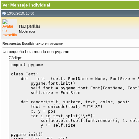
Ver Mensaje Individual
13/03/2010, 16:50
razpeitia
Moderador
Respuesta: Escribir texto en pygame
Un pequeño hola mundo con pygame.
Código:
import pygame

class Text:

    def __init__(self, FontName = None, FontSize = 3
        pygame.font.init()

        self.font = pygame.font.Font(FontName, FontS
        self.size = FontSize

    def render(self, surface, text, color, pos):

        text = unicode(text, "UTF-8")

        x, y = pos

        for i in text.split("\r"):

            surface.blit(self.font.render(i, 1, colo
            y += self.size   

pygame.init()
