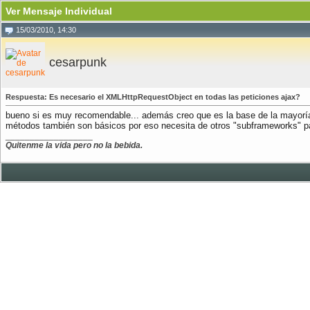
Ver Mensaje Individual
15/03/2010, 14:30
cesarpunk
Respuesta: Es necesario el XMLHttpRequestObject en todas las peticiones ajax?
bueno si es muy recomendable... además creo que es la base de la mayorí
métodos también son básicos por eso necesita de otros "subframeworks" para
__________________
Quitenme la vida pero no la bebida.