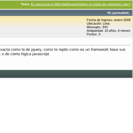
Tema
:
Es necesario el XMLHttpRequestObject en todas las peticiones ajax?
#
6
(
permalink
)
Fecha de Ingreso: enero-2008
Ubicación: Lima
Mensajes: 943
Antigüedad: 18 años, 6 meses
Puntos: 9
exacta como la de jquery, como te repito como es un framework base sus
 de cierta lógica javascript.