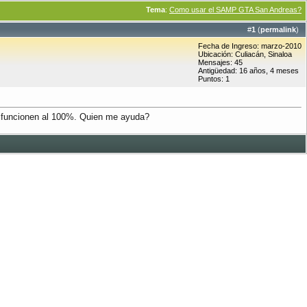
Tema
:
Como usar el SAMP GTA San Andreas?
#
1
(
permalink
)
Fecha de Ingreso: marzo-2010
Ubicación: Culiacán, Sinaloa
Mensajes: 45
Antigüedad: 16 años, 4 meses
Puntos: 1
e funcionen al 100%. Quien me ayuda?