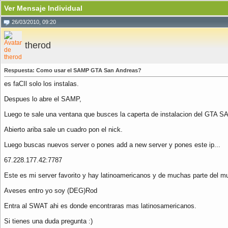
Ver Mensaje Individual
26/03/2010, 09:20
therod
Respuesta: Como usar el SAMP GTA San Andreas?
es faCIl solo los instalas.
Despues lo abre el SAMP,
Luego te sale una ventana que busces la caperta de instalacion del GTA SA
Abierto ariba sale un cuadro pon el nick.
Luego buscas nuevos server o pones add a new server y pones este ip...
67.228.177.42:7787
Este es mi server favorito y hay latinoamericanos y de muchas parte del mu
Aveses entro yo soy (DEG)Rod
Entra al SWAT ahi es donde encontraras mas latinosamericanos.
Si tienes una duda pregunta :)