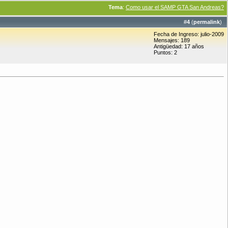
Tema
:
Como usar el SAMP GTA San Andreas?
#
4
(
permalink
)
Fecha de Ingreso: julio-2009
Mensajes: 189
Antigüedad: 17 años
Puntos: 2