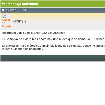
Ver Mensaje Individual
26/03/2010, 10:10
Fronsis
Respuesta: Como usar el SAMP GTA San Andreas?
El Samp ya no existe mas ahora hay uno nuevo que se llama: M T A busca
__________________
La guerra es fria y métodica.. un simple juego de estrategia , donde no importa
Pulsat audaciter die noctuque..