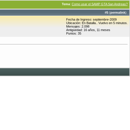
Tema
:
Como usar el SAMP GTA San Andreas?
#
5
(
permalink
)
Fecha de Ingreso: septiembre-2009
Ubicación: En Batalla.. Vuelvo en 5 minutos.
Mensajes: 2.098
Antigüedad: 16 años, 11 meses
Puntos: 35