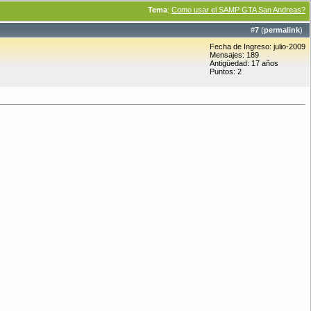
Tema
:
Como usar el SAMP GTA San Andreas?
#
7
(
permalink
)
Fecha de Ingreso: julio-2009
Mensajes: 189
Antigüedad: 17 años
Puntos: 2