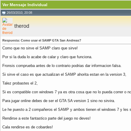
Ver Mensaje Individual
26/03/2010, 20:08
therod
Respuesta: Como usar el SAMP GTA San Andreas?
Como que no sirve el SAMP claro que sirve!
Por si la duda lo acabe de calar y claro que funciona.
Fronsis comprueba antes de lo contrario podrias dar informacion falsa.
Si sirve el caso es que actualizan el SAMP ahorita estan en la version 3,
Talez probastes el 2,
Si es compatible con windows 7 ya es otra cosa que no lo pueda correr o no
Para jugar online debes de ser el GTA SA version 1 sino no sirvira.
Le he puesto a 2 compañeros el SAMP y ambos tienen el windows 7 y les si
Rendirse a este fantastico parte del juego no deves!
Cala rendirse es de cobardes!