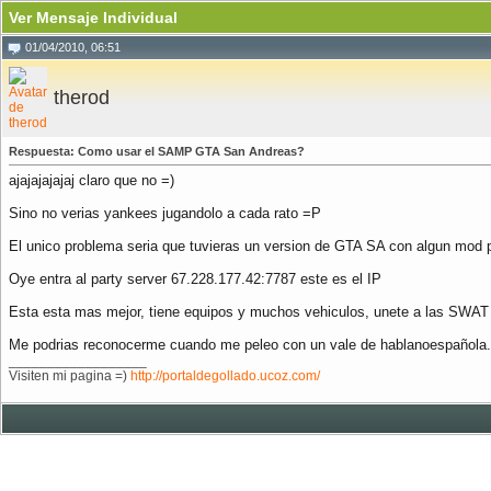
Ver Mensaje Individual
01/04/2010, 06:51
therod
Respuesta: Como usar el SAMP GTA San Andreas?
ajajajajajaj claro que no =)
Sino no verias yankees jugandolo a cada rato =P
El unico problema seria que tuvieras un version de GTA SA con algun mod po
Oye entra al party server 67.228.177.42:7787 este es el IP
Esta esta mas mejor, tiene equipos y muchos vehiculos, unete a las SWA
Me podrias reconocerme cuando me peleo con un vale de hablanoespañola
__________________
Visiten mi pagina =)
http://portaldegollado.ucoz.com/