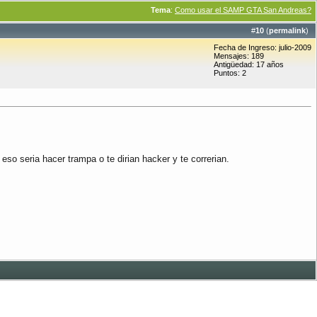
Tema
:
Como usar el SAMP GTA San Andreas?
#
10
(
permalink
)
Fecha de Ingreso: julio-2009
Mensajes: 189
Antigüedad: 17 años
Puntos: 2
so seria hacer trampa o te dirian hacker y te correrian.