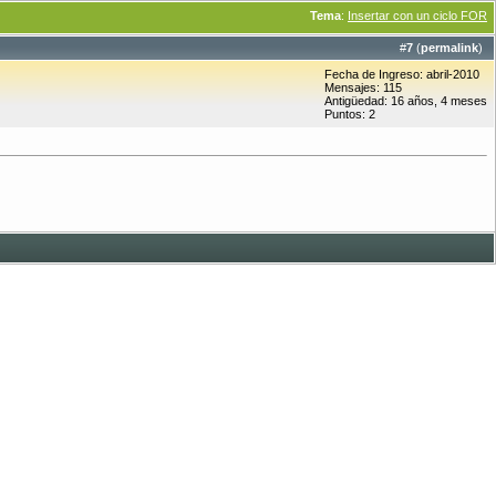
Tema
:
Insertar con un ciclo FOR
#
7
(
permalink
)
Fecha de Ingreso: abril-2010
Mensajes: 115
Antigüedad: 16 años, 4 meses
Puntos: 2