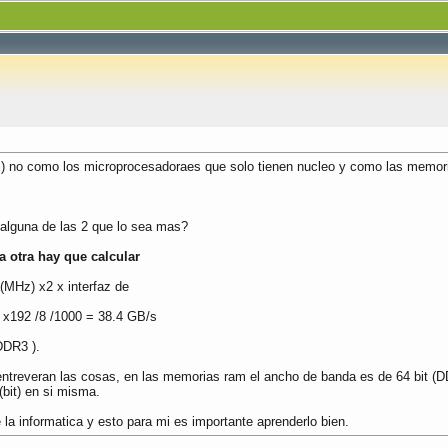
) no como los microprocesadoraes que solo tienen nucleo y como las memor
alguna de las 2 que lo sea mas?
 otra hay que calcular
a(MHz) x2 x interfaz de
 x192 /8 /1000 = 38.4 GB/s
DDR3 ).
treveran las cosas, en las memorias ram el ancho de banda es de 64 bit (D
(bit) en si misma.
 informatica y esto para mi es importante aprenderlo bien.