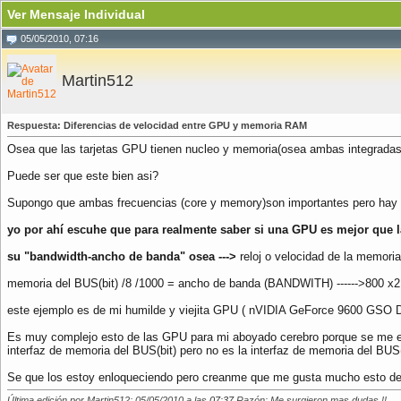
Ver Mensaje Individual
05/05/2010, 07:16
Martin512
Respuesta: Diferencias de velocidad entre GPU y memoria RAM
Osea que las tarjetas GPU tienen nucleo y memoria(osea ambas integradas
Puede ser que este bien asi?
Supongo que ambas frecuencias (core y memory)son importantes pero hay 
yo por ahí escuhe que para realmente saber si una GPU es mejor que la
su "bandwidth-ancho de banda" osea --->
reloj o velocidad de la memori
memoria del BUS(bit) /8 /1000 = ancho de banda (BANDWITH) ------>800 x2
este ejemplo es de mi humilde y viejita GPU ( nVIDIA GeForce 9600 GSO 
Es muy complejo esto de las GPU para mi aboyado cerebro porque se me en
interfaz de memoria del BUS(bit) pero no es la interfaz de memoria del BUS
Se que los estoy enloqueciendo pero creanme que me gusta mucho esto de la
Última edición por Martin512; 05/05/2010 a las
07:37
Razón: Me surgieron mas dudas !!