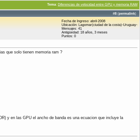
Tema
:
Diferencias de velocidad entre GPU y memoria RAM
#
8
(
permalink
)
Fecha de Ingreso: abril-2008
Ubicación: Lagomar(ciudad de la costa)-Uruguay-
Mensajes: 41
Antigüedad: 18 años, 3 meses
Puntos: 0
ias que solo tienen memoria ram ?
DR) y en las GPU el ancho de banda es una ecuacion que incluye la