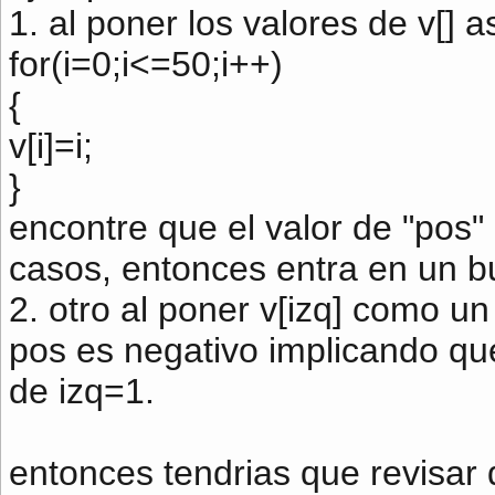
1. al poner los valores de v[] as
for(i=0;i<=50;i++)
{
v[i]=i;
}
encontre que el valor de "pos"
casos, entonces entra en un buc
2. otro al poner v[izq] como 
pos es negativo implicando que 
de izq=1.
entonces tendrias que revisar