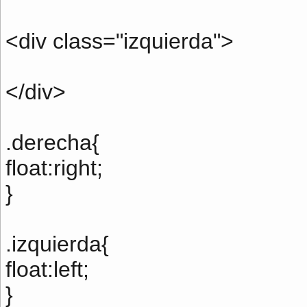
<div class="izquierda">
</div>
.derecha{
float:right;
}
.izquierda{
float:left;
}