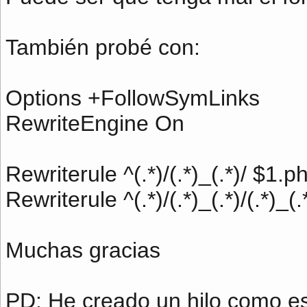
También probé con:
Options +FollowSymLinks
RewriteEngine On
Rewriterule ^(.*)/(.*)_(.*)/ $1
Rewriterule ^(.*)/(.*)_(.*)/(.*
Muchas gracias
PD: He creado un hilo como est