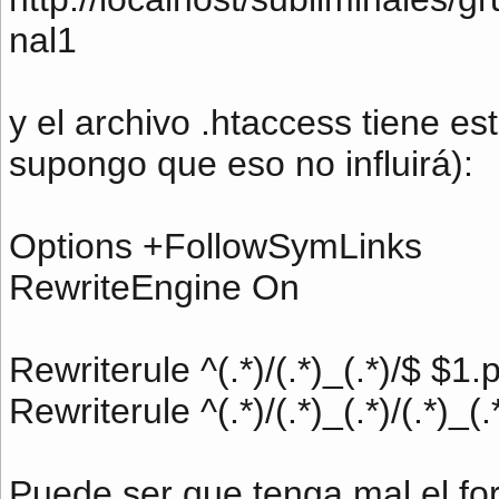
nal1
y el archivo .htaccess tiene es
supongo que eso no influirá):
Options +FollowSymLinks
RewriteEngine On
Rewriterule ^(.*)/(.*)_(.*)/$ $
Rewriterule ^(.*)/(.*)_(.*)/(.*
Puede ser que tenga mal el for