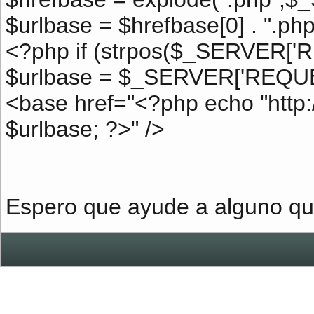
$urlbase = $hrefbase[0] . ".php
<?php if (strpos($_SERVER['R
$urlbase = $_SERVER['REQUE
<base href="<?php echo "http
$urlbase; ?>" />
Espero que ayude a alguno qu