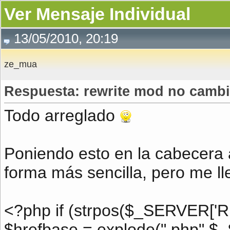
Ver Mensaje Individual
13/05/2010, 20:19
ze_mua
Respuesta: rewrite mod no cambia
Todo arreglado
Poniendo esto en la cabecera 
forma más sencilla, pero me l
<?php if (strpos($_SERVER['R
$hrefbase = explode(".php",